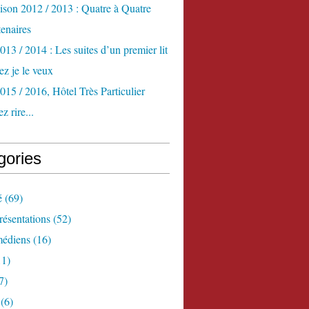
aison 2012 / 2013 : Quatre à Quatre
enaires
013 / 2014 : Les suites d’un premier lit
z je le veux
015 / 2016, Hôtel Très Particulier
z rire...
gories
é
(69)
ésentations
(52)
édiens
(16)
1)
7)
(6)