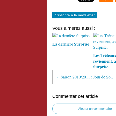
S'inscrire à la newsletter
Vous aimerez aussi :
La dernière Surprise
Les Tréteau
reviennent, 
Surprise.
Saison 2010/2011 : Jour de Soldes, de Gérard Darier
Commenter cet article
Ajouter un commentaire