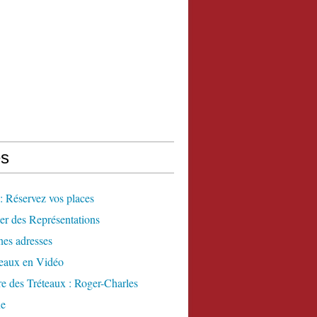
s
 Réservez vos places
er des Représentations
es adresses
teaux en Vidéo
re des Tréteaux : Roger-Charles
ne