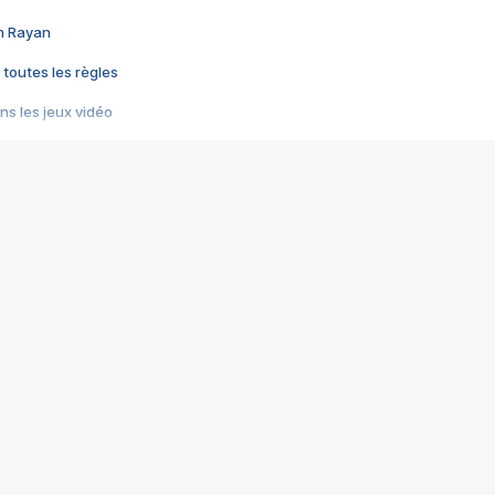
im Rayan
 toutes les règles
s les jeux vidéo
us choquant de Rockstar ? - Le scandale BULLY
e plus moche de Steam
du RÊVE tourne au CAUCHEMAR
pendant 8 heures
it… à tort
umiliés par un jeu vidéo
ire - Final Fantasy 8
ti un empire - Age of Empires
story DOFUS